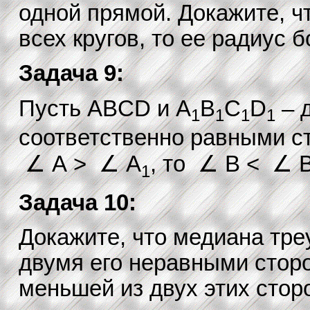
одной прямой. Докажите, ч
всех кругов, то ее радиус 
Задача 9:
Пусть ABCD и A
B
C
D
– д
1
1
1
1
соответственно равными ст
∠ A > ∠ A
, то ∠ B < ∠ 
1
Задача 10:
Докажите, что медиана тре
двумя его неравными сторо
меньшей из двух этих стор