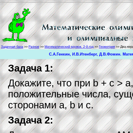
Задачная база
>>
Разное
>>
Математический кружок. 2-й год
>>
Геометрия
>> Два нер
С.А.Генкин, И.В.Итенберг, Д.В.Фомин. Мате
Задача 1:
Докажите, что при b + c > a, a
положительные числа, суще
сторонами a, b и c.
Задача 2: