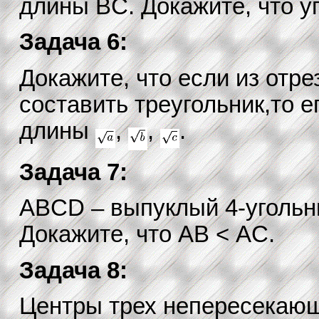
длины BC. Докажите, что у
Задача 6:
Докажите, что если из отре
составить треугольник,то е
длины
,
,
.
Задача 7:
ABCD – выпуклый 4-угольни
Докажите, что AB < AC.
Задача 8:
Центры трех непересекающ