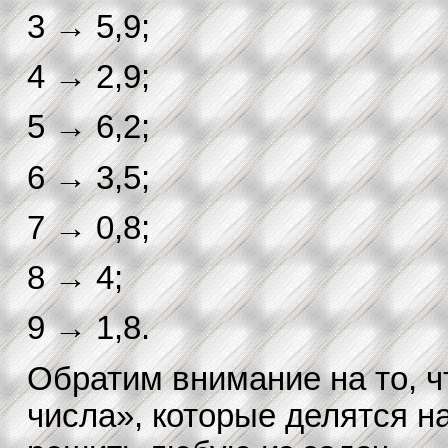
3 → 5,9;
4 → 2,9;
5 → 6,2;
6 → 3,5;
7 → 0,8;
8 → 4;
9 → 1,8.
Обратим внимание на то, 
числа», которые делятся н