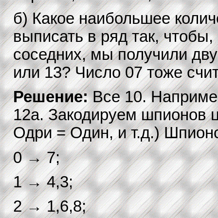
б) Какое наибольшее коли
выписать в ряд так, чтобы
соседних, мы получили дву
или 13? Число 07 тоже счи
Решение:
Все 10. Наприме
12a. Закодируем шпионов 
Одри = Один, и т.д.) Шпион
0 → 7;
1 → 4,3;
2 → 1,6,8;