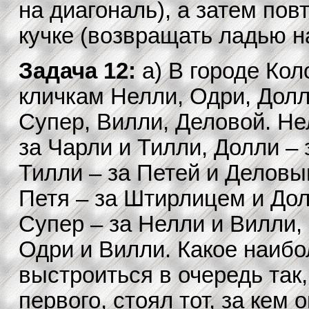
на диагональ), а затем пов
кучке (возвращать ладью н
Задача 12:
а) В городе Ко
кличкам Нелли, Одри, Долл
Супер, Вилли, Деловой. Не
за Чарли и Тилли, Долли –
Тилли – за Петей и Деловы
Петя – за Штирлицем и Дол
Супер – за Нелли и Вилли, 
Одри и Вилли. Какое наиб
выстроиться в очередь так
первого, стоял тот, за кем