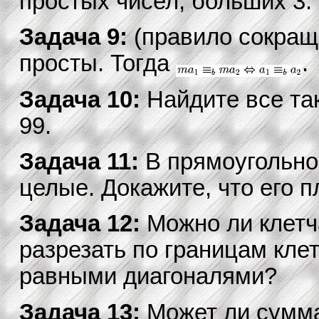
простых чисел, больших 3.
Задача 9:
(правило сокращ
просты. Тогда
.
Задача 10:
Найдите все так
99.
Задача 11:
В прямоугольно
целые. Докажите, что его п
Задача 12:
Можно ли клетч
разрезать по границам кле
равными диагоналями?
Задача 13:
Может ли сумма