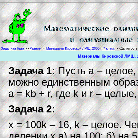
Задачная база
>>
Разное
>>
Материалы Кировской ЛМШ, 2000 г, 7 класс
>> Делимость,
Материалы Кировской ЛМШ, 20
Задача 1:
Пусть a – целое,
можно единственным образ
a = kb + r, где k и r – целые, 
Задача 2:
x = 100k – 16, k – целое. Ч
делении x а) на 100; б) на 