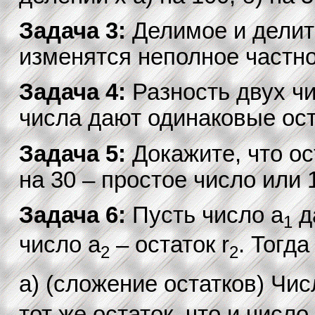
Задача 3:
Делимое и делит
изменятся неполное частно
Задача 4:
Разность двух чи
числа дают одинаковые ост
Задача 5:
Докажите, что ос
на 30 – простое число или 
Задача 6:
Пусть число a
да
1
число a
– остаток r
. Тогда
2
2
а) (сложение остатков) Чис
тот же остаток, что и число 