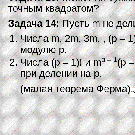
точным квадратом?
Задача 14:
Пусть m не дели
Числа m, 2m, 3m, , (p – 
модулю p.
p – 1
Числа (p – 1)! и m
(p 
при делении на p.
(малая теорема Ферма)