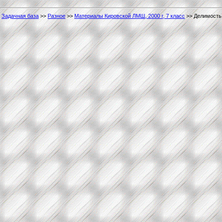
Задачная база
>>
Разное
>>
Материалы Кировской ЛМШ, 2000 г, 7 класс
>> Делимость,