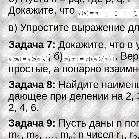
Докажите, что
в) Упростите выражение д
Задача 7:
Докажите, что в
; б)
. Вер
простые, а попарно взаимн
Задача 8:
Найдите наимень
дающее при делении на 2, 3
2, 4, 6.
Задача 9:
Пусть даны n по
m
, m
, …, m
; n чисел r
, r
1
2
n
1
2