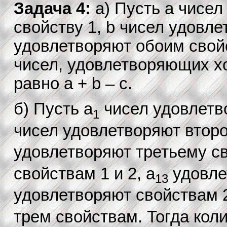
Задача 4:
а) Пусть a чисе
свойству 1, b чисел удовле
удовлетворяют обоим свойс
чисел, удовлетворяющих хо
равно a + b – c.
б) Пусть a
чисел удовлетво
1
чисел удовлетворяют второ
удовлетворяют третьему св
свойствам 1 и 2, a
удовлет
13
удовлетворяют свойствам 2 
трем свойствам. Тогда кол