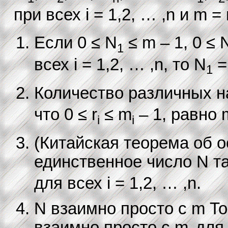
при всех i = 1,2, … ,n и m =
Если 0 ≤ N
≤ m – 1, 0 ≤ 
1
всех i = 1,2, … ,n, то N
=
1
Количество различных н
что 0 ≤ r
≤ m
– 1, равно 
i
i
(Китайская теорема об о
единственное число N так
для всех i = 1,2, … ,n.
N взаимно просто с m Тог
взаимно просто с m
для в