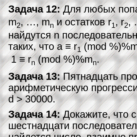
Задача 12:
Для любых поп
m
, …, m
и остатков r
, r
, 
2
n
1
2
найдутся n последовательны
таких, что a ≡ r
(mod %)%
1
1 ≡ r
(mod %)%m
.
n
n
Задача 13:
Пятнадцать про
арифметическую прогрессию
d > 30000.
Задача 14:
Докажите, что 
шестнадцати последовател