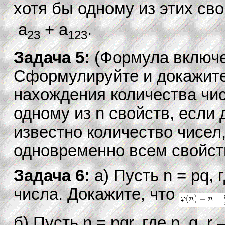
хотя бы одному из этих сво
a
+ a
.
23
123
Задача 5:
(Формула включе
Сформулируйте и докажите
нахождения количества чи
одному из n свойств, если 
известно количество чисе
одновременно всем свойств
Задача 6:
а) Пусть n = pq,
числа. Докажите, что
б) Пусть n = pqr, где p, q, 