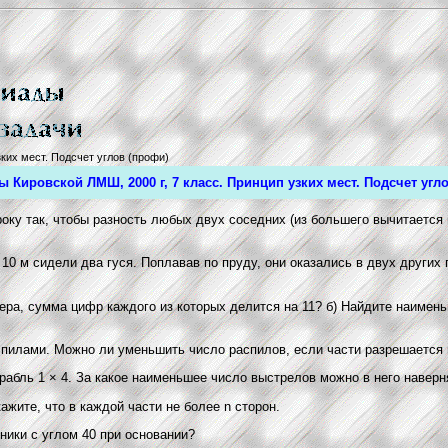
ких мест. Подсчет углов (профи)
 Кировской ЛМШ, 2000 г, 7 класс. Принцип узких мест. Подсчет угл
року так, чтобы разность любых двух соседних (из большего вычитается 
10 м сидели два гуся. Поплавав по пруду, они оказались в двух других
ера, сумма цифр каждого из которых делится на 11? б) Найдите наиме
аспилами. Можно ли уменьшить число распилов, если части разрешается 
орабль 1 × 4. За какое наименьшее число выстрелов можно в него наверн
ажите, что в каждой части не более n сторон.
ники с углом 40 при основании?