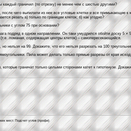
ы каждый граничил (по отрезку) не менее чем с шестью другими?
 после чего выпилили из нее все угловые клетки и все примыкающие к к
тся резать а) только по границам клеток; б) как угодно?
ьники с углом 75 при основании?
га подряд в одном направлении. Он таки умудрился обойти доску 5 × 5
ь (т.е. ломаная, содержащая центры клеток) – самопересекающийся.
но нельзя на 99. Докажите, что его нельзя разрезать на 100 треугольни
ямоугольники. Пила может делать только прямые разрезы от края исходн
 которые граничат только целыми сторонами катет к гипотенузе. Докажи
ких мест. Подсчет углов (профи)