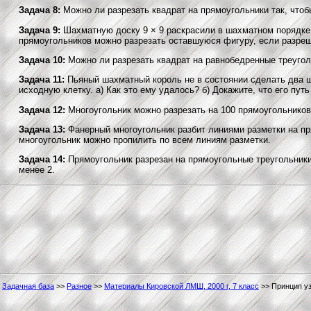
Задача 8:
Можно ли разрезать квадрат на прямоугольники так, чтоб
Задача 9:
Шахматную доску 9 × 9 раскрасили в шахматном порядке,
прямоугольников можно разрезать оставшуюся фигуру, если разрешае
Задача 10:
Можно ли разрезать квадрат на равнобедренные треугол
Задача 11:
Пьяный шахматный король не в состоянии сделать два ша
исходную клетку. а) Как это ему удалось? б) Докажите, что его пут
Задача 12:
Многоугольник можно разрезать на 100 прямоугольников, 
Задача 13:
Фанерный многоугольник разбит линиями разметки на пр
многоугольник можно пропилить по всем линиям разметки.
Задача 14:
Прямоугольник разрезан на прямоугольные треугольники,
менее 2.
Задачная база
>>
Разное
>>
Материалы Кировской ЛМШ, 2000 г, 7 класс
>> Принцип уз