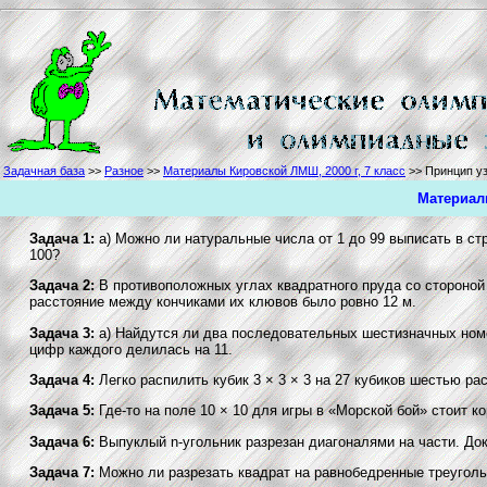
Задачная база
>>
Разное
>>
Материалы Кировской ЛМШ, 2000 г, 7 класс
>> Принцип уз
Материалы
Задача 1:
а) Можно ли натуральные числа от 1 до 99 выписать в ст
100?
Задача 2:
В противоположных углах квадратного пруда со стороной 
расстояние между кончиками их клювов было ровно 12 м.
Задача 3:
а) Найдутся ли два последовательных шестизначных ном
цифр каждого делилась на 11.
Задача 4:
Легко распилить кубик 3 × 3 × 3 на 27 кубиков шестью р
Задача 5:
Где-то на поле 10 × 10 для игры в «Морской бой» стоит к
Задача 6:
Выпуклый n-угольник разрезан диагоналями на части. Док
Задача 7:
Можно ли разрезать квадрат на равнобедренные треуголь