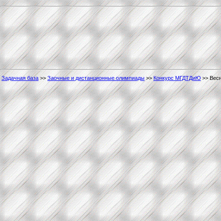
Задачная база
>>
Заочные и дистанционные олимпиады
>>
Конкурс МГДТДиЮ
>> Весн