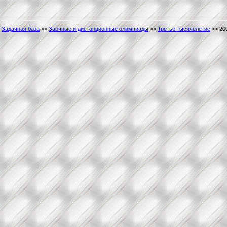
Задачная база
>>
Заочные и дистанционные олимпиады
>>
Третье тысячелетие
>> 20