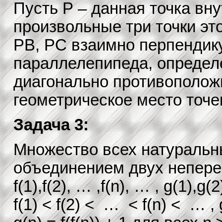
Пусть P – данная точка вн
произвольные три точки это
PB, PC взаимно перпендик
параллелепипеда, определе
диагонально противоположн
геометрическое место точе
Задача 3:
Множество всех натуральн
объединением двух непер
f(1),f(2), … ,f(n), … , g(1),g(
f(1) < f(2) < … < f(n) < … 