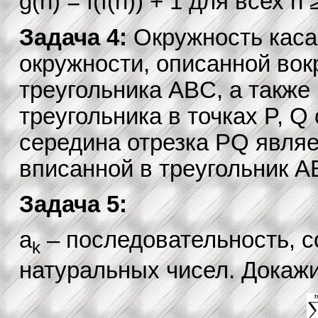
g(n) = f(f(n)) + 1 для всех n
Задача 4:
Окружность каса
окружности, описанной вок
треугольника ABC, а также
треугольника в точках P, Q
середина отрезка PQ являе
вписанной в треугольник A
Задача 5:
a
– последовательность, 
k
натуральных чисел. Докажи