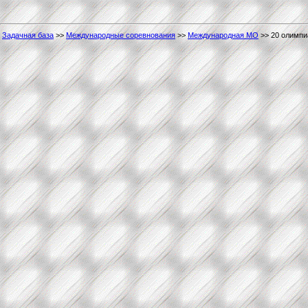
Задачная база
>>
Международные соревнования
>>
Международная МО
>> 20 олимпи