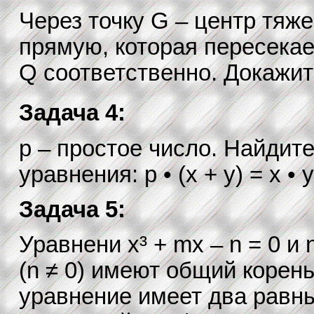
Через точку G – центр тяж
прямую, которая пересекае
Q соответственно. Докажит
Задача 4:
p – простое число. Найдит
уравнения: p • (x + y) = x • y
Задача 5:
Уравнени x³ + mx – n = 0 и 
(n ≠ 0) имеют общий корень
уравнение имеет два равны