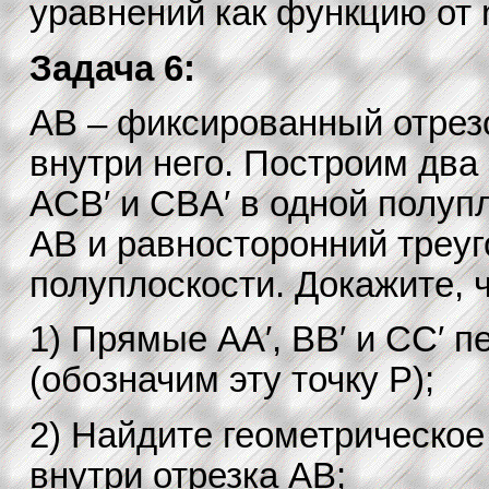
уравнений как функцию от 
Задача 6:
AB – фиксированный отрезо
внутри него. Построим два
ACB′ и CBA′ в одной полуп
AB и равносторонний треуг
полуплоскости. Докажите, ч
1) Прямые AA′, BB′ и CC′ п
(обозначим эту точку P);
2) Найдите геометрическое 
внутри отрезка AB;