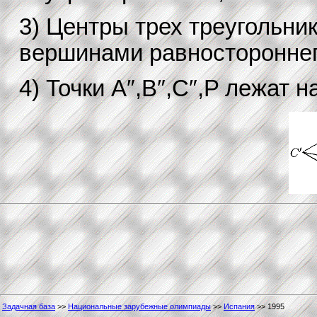
3) Центры трех треугольник
вершинами равностороннег
4) Точки A″,B″,C″,P лежат 
Задачная база
>>
Национальные зарубежные олимпиады
>>
Испания
>> 1995