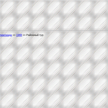
олимпиада
>>
1988
>> Районный тур