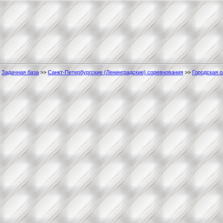
Задачная база
>>
Санкт-Петербургские (Ленинградские) соревнования
>>
Городская 