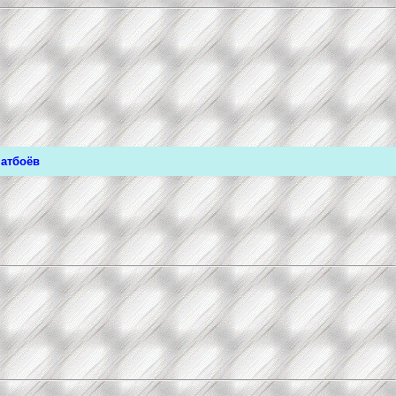
матбоёв